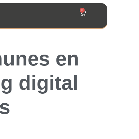
0
munes en
 digital
os