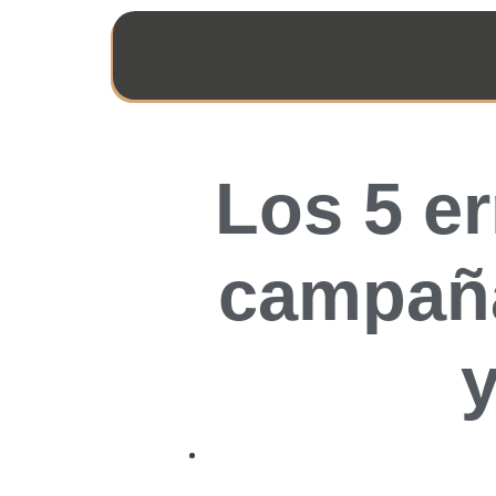
Los 5 e
campaña
y